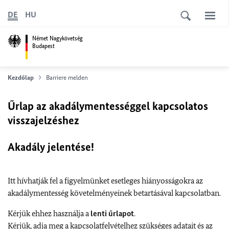
DE
HU
Német Nagykövetség
Budapest
Kezdőlap
Barriere melden
Űrlap az akadálymentességgel kapcsolatos
visszajelzéshez
Akadály jelentése!
Itt hívhatják fel a figyelmünket esetleges hiányosságokra az
akadálymentesség követelményeinek betartásával kapcsolatban.
Kérjük ehhez használja a
lenti űrlapot
.
Kérjük, adja meg a kapcsolatfelvételhez szükséges adatait és az