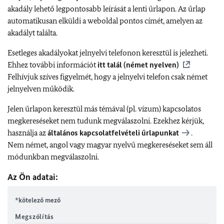
akadály lehető legpontosabb leírását a lenti űrlapon. Az űrlap
automatikusan elküldi a weboldal pontos címét, amelyen az
akadályt találta.
Esetleges akadályokat jelnyelvi telefonon keresztül is jelezheti.
Ehhez további információt
itt talál (német nyelven)
Felhívjuk szíves figyelmét, hogy a jelnyelvi telefon csak német
jelnyelven működik.
Jelen űrlapon keresztül más témával (pl. vízum) kapcsolatos
megkereséseket nem tudunk megválaszolni. Ezekhez kérjük,
használja az
általános kapcsolatfelvételi űrlapunkat
.
Nem német, angol vagy magyar nyelvű megkereséseket sem áll
módunkban megválaszolni.
Az Ön adatai:
*kötelező mező
Megszólítás