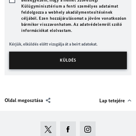
Beleegyezem, hogy a német Szövetségi
Külügyminisztérium a fenti személyes adataimat
feldolgozza a webhely akadálymentesítésének
céljából. Ezen hozzájárulásomat a jövőre vonatkozóan
bármikor visszavonhatom. Az adatvédelemről szóló
információkat elolvastam.
Kérjük, elküldés előtt vizsgálja át a beírt adatokat.
Oldal megosztása
Lap tetejére