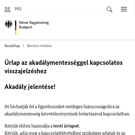
DE
HU
Német Nagykövetség
Budapest
Kezdőlap
Barriere melden
Űrlap az akadálymentességgel kapcsolatos
visszajelzéshez
Akadály jelentése!
Itt hívhatják fel a figyelmünket esetleges hiányosságokra az
akadálymentesség követelményeinek betartásával kapcsolatban.
Kérjük ehhez használja a
lenti űrlapot
.
Kérjük, adja meg a kapcsolatfelvételhez szükséges adatait és az