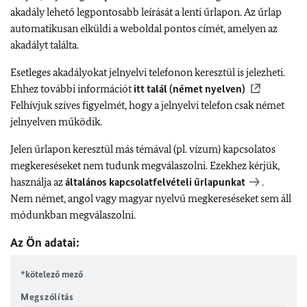
akadály lehető legpontosabb leírását a lenti űrlapon. Az űrlap
automatikusan elküldi a weboldal pontos címét, amelyen az
akadályt találta.
Esetleges akadályokat jelnyelvi telefonon keresztül is jelezheti.
Ehhez további információt
itt talál (német nyelven)
Felhívjuk szíves figyelmét, hogy a jelnyelvi telefon csak német
jelnyelven működik.
Jelen űrlapon keresztül más témával (pl. vízum) kapcsolatos
megkereséseket nem tudunk megválaszolni. Ezekhez kérjük,
használja az
általános kapcsolatfelvételi űrlapunkat
.
Nem német, angol vagy magyar nyelvű megkereséseket sem áll
módunkban megválaszolni.
Az Ön adatai:
*kötelező mező
Megszólítás