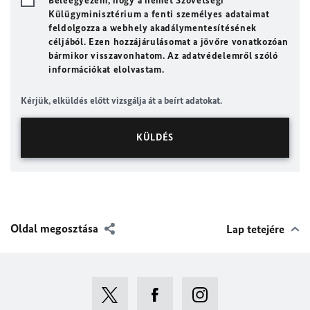
Beleegyezem, hogy a német Szövetségi
Külügyminisztérium a fenti személyes adataimat
feldolgozza a webhely akadálymentesítésének
céljából. Ezen hozzájárulásomat a jövőre vonatkozóan
bármikor visszavonhatom. Az adatvédelemről szóló
információkat elolvastam.
Kérjük, elküldés előtt vizsgálja át a beírt adatokat.
Oldal megosztása
Lap tetejére