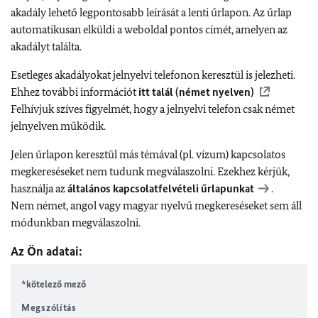
akadály lehető legpontosabb leírását a lenti űrlapon. Az űrlap
automatikusan elküldi a weboldal pontos címét, amelyen az
akadályt találta.
Esetleges akadályokat jelnyelvi telefonon keresztül is jelezheti.
Ehhez további információt
itt talál (német nyelven)
Felhívjuk szíves figyelmét, hogy a jelnyelvi telefon csak német
jelnyelven működik.
Jelen űrlapon keresztül más témával (pl. vízum) kapcsolatos
megkereséseket nem tudunk megválaszolni. Ezekhez kérjük,
használja az
általános kapcsolatfelvételi űrlapunkat
.
Nem német, angol vagy magyar nyelvű megkereséseket sem áll
módunkban megválaszolni.
Az Ön adatai:
*kötelező mező
Megszólítás