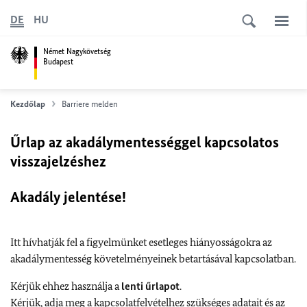
DE
HU
Német Nagykövetség
Budapest
Kezdőlap
Barriere melden
Űrlap az akadálymentességgel kapcsolatos
visszajelzéshez
Akadály jelentése!
Itt hívhatják fel a figyelmünket esetleges hiányosságokra az
akadálymentesség követelményeinek betartásával kapcsolatban.
Kérjük ehhez használja a
lenti űrlapot
.
Kérjük, adja meg a kapcsolatfelvételhez szükséges adatait és az