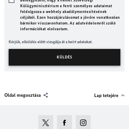
Beleegyezem, hogy a német Szövetségi
Külügyminisztérium a fenti személyes adataimat
feldolgozza a webhely akadálymentesítésének
céljából. Ezen hozzájárulásomat a jövőre vonatkozóan
bármikor visszavonhatom. Az adatvédelemről szóló
információkat elolvastam.
Kérjük, elküldés előtt vizsgálja át a beírt adatokat.
Oldal megosztása
Lap tetejére