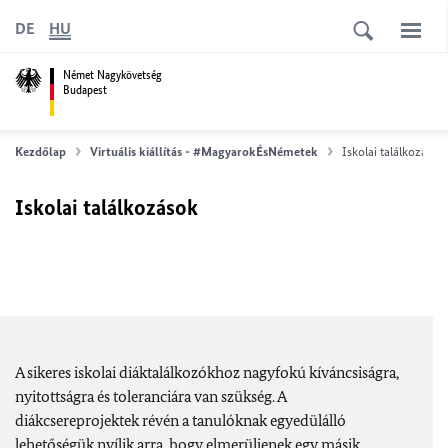
DE
HU
Német Nagykövetség
Budapest
Kezdőlap
Virtuális kiállítás - #MagyarokÉsNémetek
Iskolai találkozások
Iskolai találkozások
​​​​​​​A sikeres iskolai diáktalálkozókhoz nagyfokú kíváncsiságra,
nyitottságra és toleranciára van szükség. A
diákcsereprojektek révén a tanulóknak egyedülálló
lehetőségük nyílik arra, hogy elmerüljenek egy másik