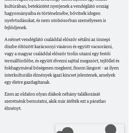
kultúrában, betekintést nyerjenek a vendéglátó ország
hagyományaiba és történelmébe, bővítsék idegen
nyelvtudásukat, és nem utolsósorban személyesen is
fejlődjenek.
A német vendéglátó családdal először sétálni az ünnepi
díszbe öltözött karácsonyi vásáron és együtt vacsorázni,
vagy a magyar családdal először trolin utazni egy festői
termálfürdőbe, és együtt élvezni sajttal megszórt, tejföllel és
fokhagymával bőségesen megkent, finom lángost - az ilyen
interkulturális élmények igazi kincset jelentenek, amelyek
egy életre gazdagítanak.
Ezen az oldalon olyan diákok néhány találkozását
szeretnénk bemutatni, akik már átélték ezt a páratlan
élményt.