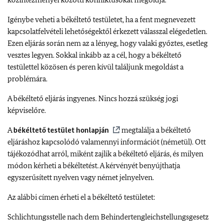
Igénybe veheti a békéltető testületet, ha a fent megnevezett
kapcsolatfelvételi lehetőségektől érkezett válasszal elégedetlen.
Ezen eljárás során nem az a lényeg, hogy valaki győztes, esetleg
vesztes legyen. Sokkal inkább az a cél, hogy a békéltető
testülettel közösen és peren kívül találjunk megoldást a
problémára.
A békéltető eljárás ingyenes. Nincs hozzá szükség jogi
képviselőre.
A
békéltető testület honlapján
megtalálja a békéltető
eljáráshoz kapcsolódó valamennyi információt (németül). Ott
tájékozódhat arról, miként zajlik a békéltető eljárás, és milyen
módon kérheti a békéltetést. A kérvényét benyújthatja
egyszerűsített nyelven vagy német jelnyelven.
Az alábbi címen érheti el a békéltető testületet:
Schlichtungsstelle nach dem Behindertengleichstellungsgesetz