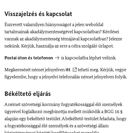
Visszajelzés és kapcsolat
Észrevett valamilyen hiányosságot a jelen weboldal
tartalmainak akadálymentességével kapcsolatban? Kérdései
vannak az akadálymentesség témájával kapcsolatban? Jelezze
nekünk. Kérjük, használja az erre a célra szolgáló űrlapot.
Postai úton és telefonon
is kapcsolatba léphet velünk.
Megkeresését német jelnyelven
itt
teheti meg. Kérjük, vegye
figyelembe, hogy a jelnyelvi telefonálás német jelnyelven folyik.
Békéltető eljárás
A német szövetségi kormány fogyatékossággal élő személyek
ügyeivel foglalkozó megbízottja mellett működik a BGG 16 §
alapján egy békéltető testület. A békéltető testület feladata, hogy
a fogyatékossággal élő személyek és a szövetségi állam
közintézményei közötti konfliktusokat megoldja.