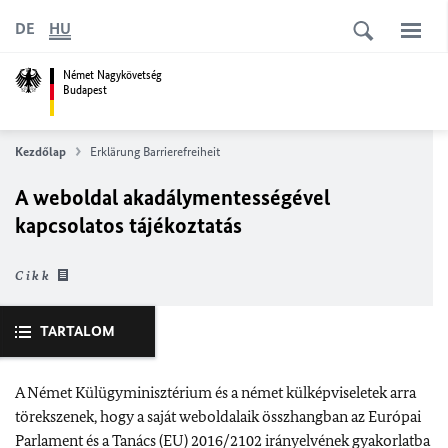
DE
HU
Német Nagykövetség
Budapest
Kezdőlap
Erklärung Barrierefreiheit
A weboldal akadálymentességével
kapcsolatos tájékoztatás
Cikk
TARTALOM
A Német Külügyminisztérium és a német külképviseletek arra
törekszenek, hogy a saját weboldalaik összhangban az Európai
Parlament és a Tanács (
EU
) 2016/2102 irányelvének gyakorlatba