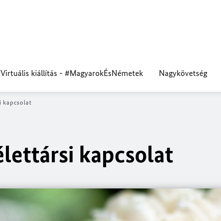
Virtuális kiállítás - #MagyarokÉsNémetek
Nagykövetség
i kapcsolat
lettársi kapcsolat