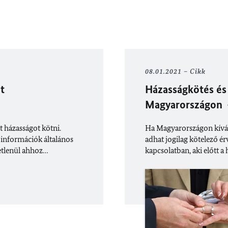
08.01.2021
Cikk
t
Házasságkötés és 
Magyarországon
 házasságot kötni.
Ha Magyarországon kíván
i információk általános
adhat jogilag kötelező é
etlenül ahhoz…
kapcsolatban, aki előtt 