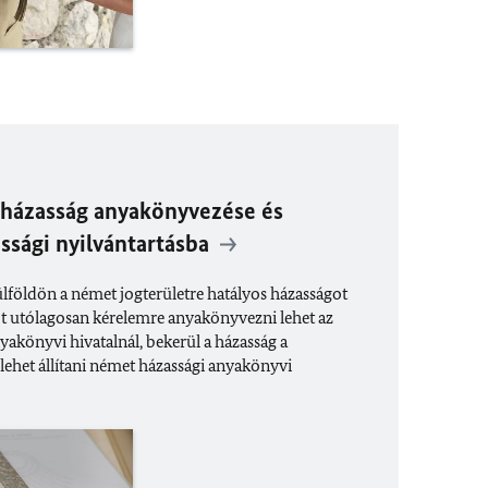
 házasság anyakönyvezése és
ssági nyilvántartásba
földön a német jogterületre hatályos házasságot
ot utólagosan kérelemre anyakönyvezni lehet az
yakönyvi hivatalnál, bekerül a házasság a
 lehet állítani német házassági anyakönyvi