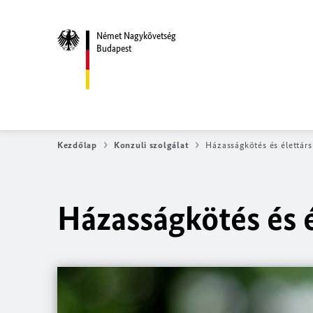
Német Nagykövetség
Budapest
Kezdőlap
Konzuli szolgálat
Házasságkötés és élettárs
Házasságkötés és é