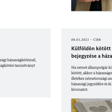
08.01.2021
Cikk
Külföldön kötött
bejegyzése a háza
zági házasságkötésnél,
ágkötési tanúsítványt
Ha német állampolgár kül
kötött, akkor a házasság
illetékes németországi an
házassági jegyzékbe és ki
kivonatot.