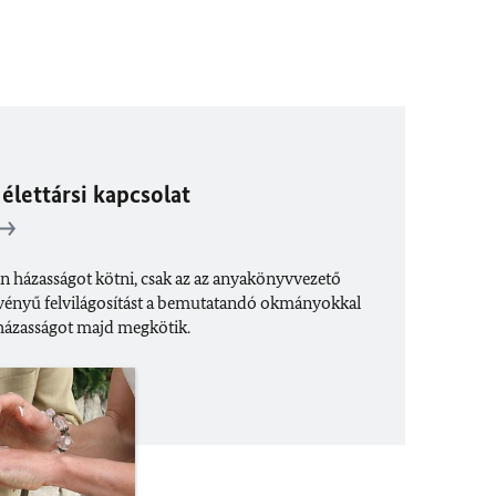
élettársi kapcsolat
 házasságot kötni, csak az az anyakönyvvezető
rvényű felvilágosítást a bemutatandó okmányokkal
a házasságot majd megkötik.