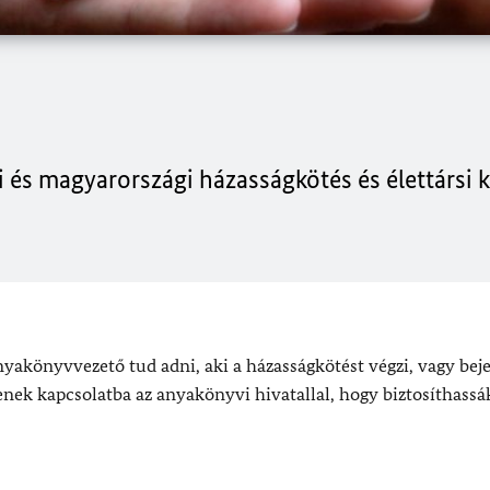
 és magyarországi házasságkötés és élettársi 
anyakönyvvezető tud adni, aki a házasságkötést végzi, vagy beje
jenek kapcsolatba az anyakönyvi hivatallal, hogy biztosíthassák