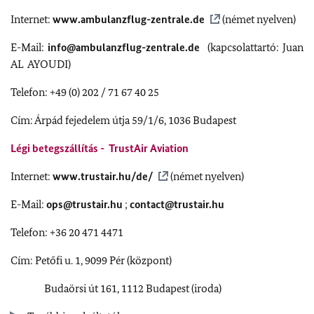
Internet:
www.ambulanzflug-zentrale.de
(német nyelven)
E-Mail:
info@ambulanzflug-zentrale.de
(kapcsolattartó: Juan
AL AYOUDI)
Telefon: +49 (0) 202 / 71 67 40 25
Cím: Árpád fejedelem útja 59/1/6, 1036 Budapest
Légi betegszállítás - TrustAir Aviation
Internet:
www.trustair.hu/de/
(német nyelven)
E-Mail:
ops@trustair.hu
;
contact@trustair.hu
Telefon: +36 20 471 4471
Cím: Petőfi u. 1, 9099 Pér (központ)
Budaörsi út 161, 1112 Budapest (iroda)