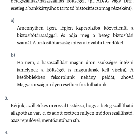
betegszállítás/hazaszállítás költségeit (pl. ADAC vagy DRF,
esetleg a bankkártyához tartozó biztosításcsomag részeként).
Amennyiben igen, lépjen kapcsolatba közvetlenül a
biztosítótársasággal, és adja meg a beteg biztosítási
számát. A biztosítótársaság intézi a további teendőket.
Ha nem, a hazaszállítást magán úton szükséges intézni
(amelynek a költségét is magunknak kell viselni). A
későbbiekben felsorolunk néhány példát, ahová
Magyarországon ilyen esetben fordulhatunk.
Kérjük, az illetékes orvossal tisztázza, hogy a beteg szállítható
állapotban van-e, és adott esetben milyen módon szállítható,
azaz repülővel, mentőautóban stb.