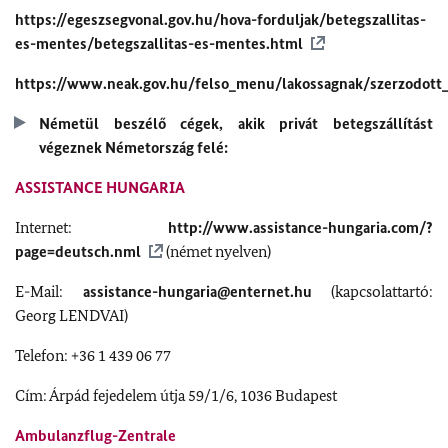
https://egeszsegvonal.gov.hu/hova-forduljak/betegszallitas-
es-mentes/betegszallitas-es-mentes.html
https://www.neak.gov.hu/felso_menu/lakossagnak/szerzodott_sz
Németül beszélő cégek, akik privát betegszállítást
végeznek Németország felé:
ASSISTANCE HUNGARIA
Internet:
http://www.assistance-hungaria.com/?
page=deutsch.nml
(német nyelven)
E-Mail:
assistance-hungaria@enternet.hu
(kapcsolattartó:
Georg LENDVAI)
Telefon: +36 1 439 06 77
Cím: Árpád fejedelem útja 59/1/6, 1036 Budapest
Ambulanzflug-Zentrale