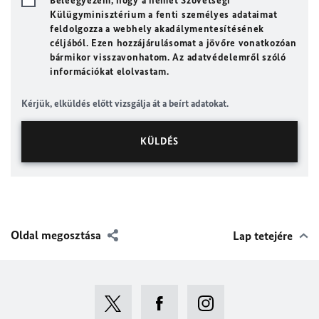
Beleegyezem, hogy a német Szövetségi
Külügyminisztérium a fenti személyes adataimat
feldolgozza a webhely akadálymentesítésének
céljából. Ezen hozzájárulásomat a jövőre vonatkozóan
bármikor visszavonhatom. Az adatvédelemről szóló
információkat elolvastam.
Kérjük, elküldés előtt vizsgálja át a beírt adatokat.
Oldal megosztása
Lap tetejére