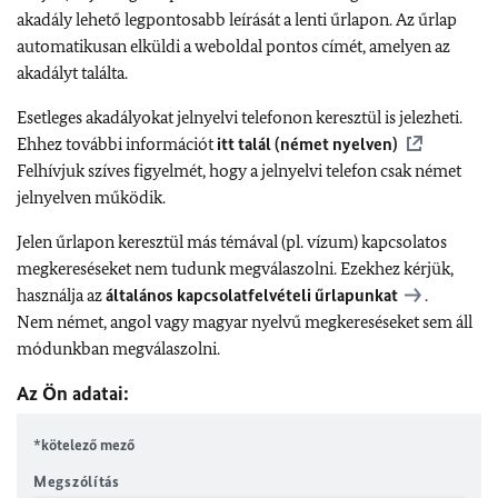
akadály lehető legpontosabb leírását a lenti űrlapon. Az űrlap
automatikusan elküldi a weboldal pontos címét, amelyen az
akadályt találta.
Esetleges akadályokat jelnyelvi telefonon keresztül is jelezheti.
Ehhez további információt
itt talál (német nyelven)
Felhívjuk szíves figyelmét, hogy a jelnyelvi telefon csak német
jelnyelven működik.
Jelen űrlapon keresztül más témával (pl. vízum) kapcsolatos
megkereséseket nem tudunk megválaszolni. Ezekhez kérjük,
használja az
általános kapcsolatfelvételi űrlapunkat
.
Nem német, angol vagy magyar nyelvű megkereséseket sem áll
módunkban megválaszolni.
Az Ön adatai:
*kötelező mező
Megszólítás