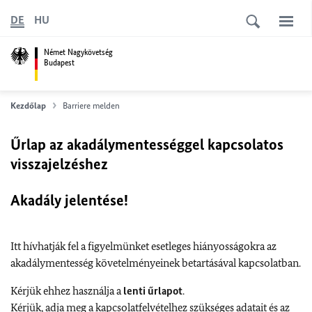
DE
HU
Német Nagykövetség
Budapest
Kezdőlap
Barriere melden
Űrlap az akadálymentességgel kapcsolatos
visszajelzéshez
Akadály jelentése!
Itt hívhatják fel a figyelmünket esetleges hiányosságokra az
akadálymentesség követelményeinek betartásával kapcsolatban.
Kérjük ehhez használja a
lenti űrlapot
.
Kérjük, adja meg a kapcsolatfelvételhez szükséges adatait és az