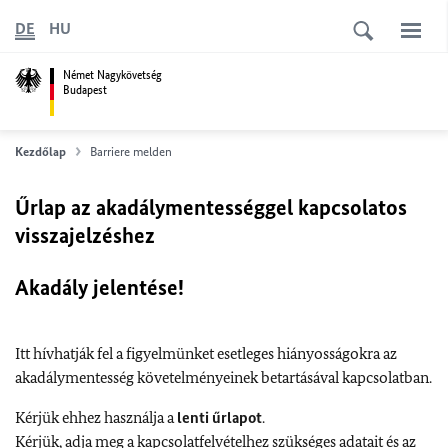
DE
HU
Német Nagykövetség
Budapest
Kezdőlap
Barriere melden
Űrlap az akadálymentességgel kapcsolatos
visszajelzéshez
Akadály jelentése!
Itt hívhatják fel a figyelmünket esetleges hiányosságokra az
akadálymentesség követelményeinek betartásával kapcsolatban.
Kérjük ehhez használja a
lenti űrlapot
.
Kérjük, adja meg a kapcsolatfelvételhez szükséges adatait és az