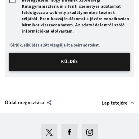
Beleegyezem, hogy a német Szövetségi
Külügyminisztérium a fenti személyes adataimat
feldolgozza a webhely akadálymentesítésének
céljából. Ezen hozzájárulásomat a jövőre vonatkozóan
bármikor visszavonhatom. Az adatvédelemről szóló
információkat elolvastam.
Kérjük, elküldés előtt vizsgálja át a beírt adatokat.
Oldal megosztása
Lap tetejére