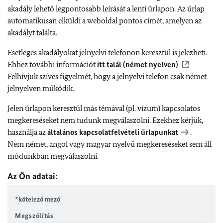
akadály lehető legpontosabb leírását a lenti űrlapon. Az űrlap
automatikusan elküldi a weboldal pontos címét, amelyen az
akadályt találta.
Esetleges akadályokat jelnyelvi telefonon keresztül is jelezheti.
Ehhez további információt
itt talál (német nyelven)
Felhívjuk szíves figyelmét, hogy a jelnyelvi telefon csak német
jelnyelven működik.
Jelen űrlapon keresztül más témával (pl. vízum) kapcsolatos
megkereséseket nem tudunk megválaszolni. Ezekhez kérjük,
használja az
általános kapcsolatfelvételi űrlapunkat
.
Nem német, angol vagy magyar nyelvű megkereséseket sem áll
módunkban megválaszolni.
Az Ön adatai:
*kötelező mező
Megszólítás