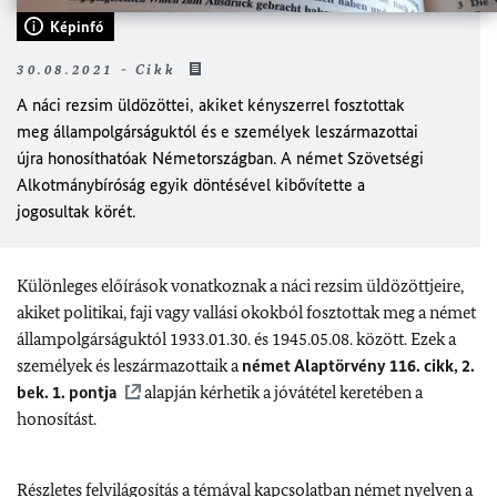
Képinfó
30.08.2021 - Cikk
A náci rezsim üldözöttei, akiket kényszerrel fosztottak
meg állampolgárságuktól és e személyek leszármazottai
újra honosíthatóak Németországban. A német Szövetségi
Alkotmánybíróság egyik döntésével kibővítette a
jogosultak körét.
Különleges előírások vonatkoznak a náci rezsim üldözöttjeire,
akiket politikai, faji vagy vallási okokból fosztottak meg a német
állampolgárságuktól 1933.01.30. és 1945.05.08. között. Ezek a
személyek és leszármazottaik a
német Alaptörvény 116. cikk, 2.
bek. 1. pontja
alapján kérhetik a jóvátétel keretében a
honosítást.
Részletes felvilágosítás a témával kapcsolatban német nyelven a