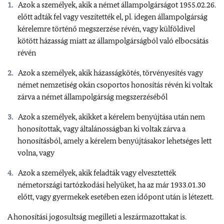
Azok a személyek, akik a német állampolgárságot 1955.02.26.
előtt adták fel vagy veszítették el, pl. idegen állampolgárság
kérelemre történő megszerzése révén, vagy külföldivel
kötött házasság miatt az állampolgárságból való elbocsátás
révén
Azok a személyek, akik házasságkötés, törvényesítés vagy
német nemzetiség okán csoportos honosítás révén ki voltak
zárva a német állampolgárság megszerzéséből
Azok a személyek, akikket a kérelem benyújtása után nem
honosítottak, vagy általánosságban ki voltak zárva a
honosításból, amely a kérelem benyújtásakor lehetséges lett
volna, vagy
Azok a személyek, akik feladták vagy elvesztették
németországi tartózkodási helyüket, ha az már 1933.01.30
előtt, vagy gyermekek esetében ezen időpont után is létezett.
A honosítási jogosultság megilleti a leszármazottakat is.