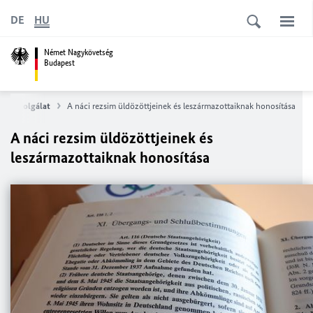
DE
HU
Német Nagykövetség
Budapest
uli szolgálat
A náci rezsim üldözöttjeinek és leszármazottaiknak honosítása
A náci rezsim üldözöttjeinek és
leszármazottaiknak honosítása