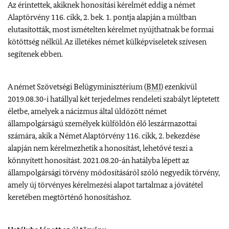
Az érintettek, akiknek honosítási kérelmét eddig a német
Alaptörvény 116. cikk, 2. bek. 1. pontja alapján a múltban
elutasították, most ismételten kérelmet nyújthatnak be formai
kötöttség nélkül. Az illetékes német külképviseletek szívesen
segítenek ebben.
A német Szövetségi Belügyminisztérium (
BMI
) ezenkívül
2019.08.30-i hatállyal két terjedelmes rendeleti szabályt léptetett
életbe, amelyek a nácizmus által üldözött német
állampolgárságú személyek külföldön élő leszármazottai
számára, akik a Német Alaptörvény 116. cikk, 2. bekezdése
alapján nem kérelmezhetik a honosítást, lehetővé teszi a
könnyített honosítást. 2021.08.20-án hatályba lépett az
állampolgársági törvény módosításáról szóló negyedik törvény,
amely új törvényes kérelmezési alapot tartalmaz a jóvátétel
keretében megtörténő honosításhoz.