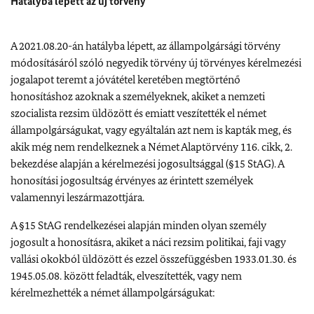
Hatályba lépett az új törvény
A 2021.08.20-án hatályba lépett, az állampolgársági törvény
módosításáról szóló negyedik törvény új törvényes kérelmezési
jogalapot teremt a jóvátétel keretében megtörténő
honosításhoz azoknak a személyeknek, akiket a nemzeti
szocialista rezsim üldözött és emiatt veszítették el német
állampolgárságukat, vagy egyáltalán azt nem is kapták meg, és
akik még nem rendelkeznek a Német Alaptörvény 116. cikk, 2.
bekezdése alapján a kérelmezési jogosultsággal (§15 StAG). A
honosítási jogosultság érvényes az érintett személyek
valamennyi leszármazottjára.
A §15 StAG rendelkezései alapján minden olyan személy
jogosult a honosításra, akiket a náci rezsim politikai, faji vagy
vallási okokból üldözött és ezzel összefüggésben 1933.01.30. és
1945.05.08. között feladták, elveszítették, vagy nem
kérelmezhették a német állampolgárságukat: