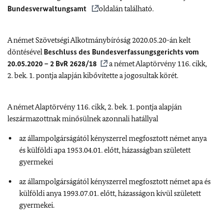
Bundesverwaltungsamt
oldalán található.
A német Szövetségi Alkotmánybíróság 2020.05.20-án kelt
döntésével
Beschluss des Bundesverfassungsgerichts vom
20.05.2020 – 2 BvR 2628/18
a német Alaptörvény 116. cikk,
2. bek. 1. pontja alapján kibővítette a jogosultak körét.
A német Alaptörvény 116. cikk, 2. bek. 1. pontja alapján
leszármazottnak minősülnek azonnali hatállyal
az állampolgárságától kényszerrel megfosztott német anya
és külföldi apa 1953.04.01. előtt, házasságban született
gyermekei
az állampolgárságától kényszerrel megfosztott német apa és
külföldi anya 1993.07.01. előtt, házasságon kívül született
gyermekei.