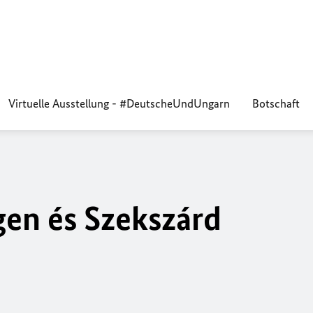
Virtuelle Ausstellung - #DeutscheUndUngarn
Botschaft
gen és Szekszárd