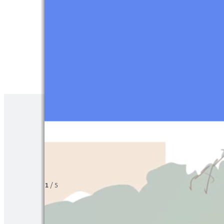
1
/
5