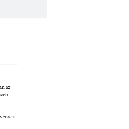
an az
zeti
rvényes.