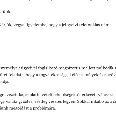
elünk.
Kérjük, vegye figyelembe, hogy a jelnyelvi telefonálás német
 személyek ügyeivel foglalkozó megbízottja mellett működik
stület feladata, hogy a fogyatékossággal élő személyek és a szöv
ldja.
gnevezett kapcsolatfelvételi lehetőségektől érkezett válasszal
gy valaki győztes, esetleg vesztes legyen. Sokkal inkább az a c
áljunk megoldást a problémára.