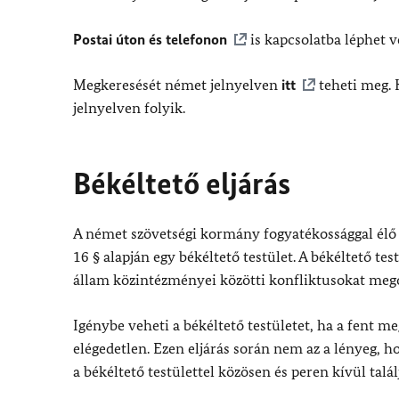
Postai úton és telefonon
is kapcsolatba léphet v
Megkeresését német jelnyelven
itt
teheti meg. 
jelnyelven folyik.
Békéltető eljárás
A német szövetségi kormány fogyatékossággal élő
16 § alapján egy békéltető testület. A békéltető te
állam közintézményei közötti konfliktusokat mego
Igénybe veheti a békéltető testületet, ha a fent me
elégedetlen. Ezen eljárás során nem az a lényeg, ho
a békéltető testülettel közösen és peren kívül tal