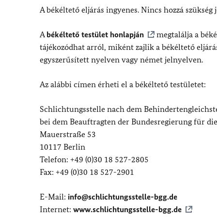
A békéltető eljárás ingyenes. Nincs hozzá szükség j
A
békéltető testület honlapján
megtalálja a béké
tájékozódhat arról, miként zajlik a békéltető eljá
egyszerűsített nyelven vagy német jelnyelven.
Az alábbi címen érheti el a békéltető testületet:
Schlichtungsstelle nach dem Behindertengleichst
bei dem Beauftragten der Bundesregierung für d
Mauerstraße 53
10117 Berlin
Telefon: +49 (0)30 18 527-2805
Fax: +49 (0)30 18 527-2901
E-Mail:
info@schlichtungsstelle-bgg.de
Internet:
www.schlichtungsstelle-bgg.de