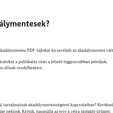
dálymentesek?
kadálymentes PDF-fájlokat kicseréljük az akadálymentes vált
liratokat a publikálás után a lehető leggyorsabban pótoljuk,
 állnak rendelkezésre.
dal tartalmainak akadálymentességével kapcsolatban? Kérdése
e nekünk. Kérjük, használja az erre a célra szolgáló űrlapot.