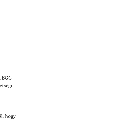
 a BGG
etségi
él, hogy